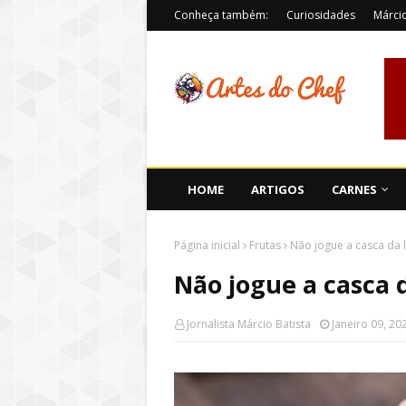
Conheça também:
Curiosidades
Márcio
HOME
ARTIGOS
CARNES
Página inicial
Frutas
Não jogue a casca da l
Não jogue a casca d
Jornalista Márcio Batista
Janeiro 09, 20