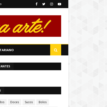
to
TARIANO
TANTES
S
dos
Doces
Sucos
Bolos