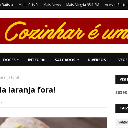
 Batista
Mídia Cristã
Mais News
Mais Alegria 95.1 FM
Acesso Restri
DOCES
INTEGRAL
SALGADOS
DIVERSOS
VEGE
aranja fora!
VISI
a laranja fora!
3
0
3
9
8
22
TAG
Salga