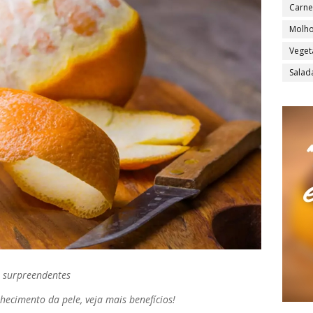
Carne
Molh
Veget
Salad
 surpreendentes
ecimento da pele, veja mais benefícios!