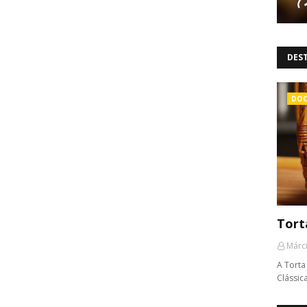
DES
DOC
Tort
Márci
A Torta
Clássi