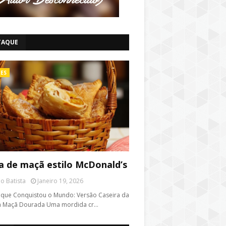
TAQUE
ES
a de maçã estilo McDonald’s
o Batista
Janeiro 19, 2026
 que Conquistou o Mundo: Versão Caseira da
ca Maçã Dourada Uma mordida cr…