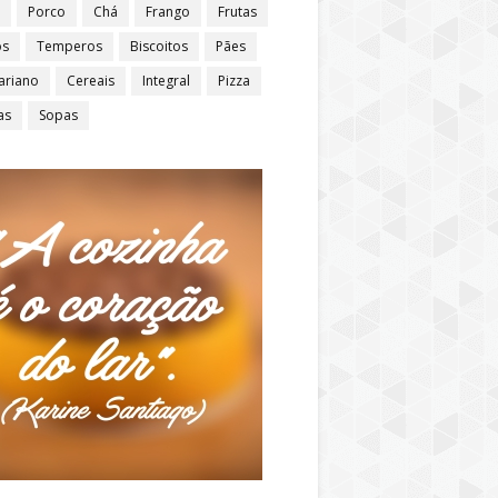
Porco
Chá
Frango
Frutas
os
Temperos
Biscoitos
Pães
ariano
Cereais
Integral
Pizza
as
Sopas