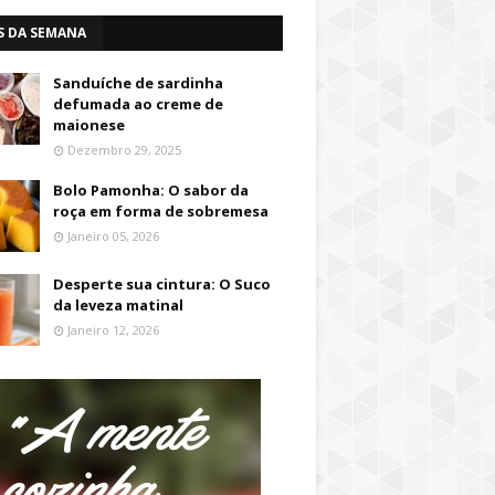
S DA SEMANA
Sanduíche de sardinha
defumada ao creme de
maionese
Dezembro 29, 2025
Bolo Pamonha: O sabor da
roça em forma de sobremesa
Janeiro 05, 2026
Desperte sua cintura: O Suco
da leveza matinal
Janeiro 12, 2026